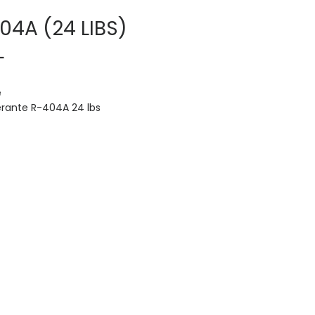
04A (24 LIBS)
L
e
erante R-404A 24 lbs
12
ol
A
o 24 lbs
eración comercial y transporte —
ciones de baja y media
ratura