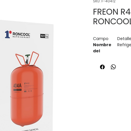
SKU: F-40412
FREON R4
RONCOO
Campo
Detall
Nombre
Refrig
del
producto
Código
F-404
interno
Marca
Ronco
Origen
China
Refrigera
R-404
nte
Presentac
Cilindr
ión
Uso
Refrig
aplica
tempe